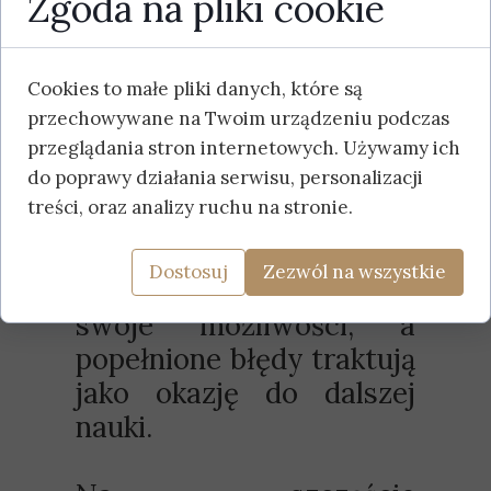
Zgoda na pliki cookie
wyrażają krytykę.
Posiadają stabilny i
realny obraz własnej
Cookies to małe pliki danych, które są
osoby. Są świadome
przechowywane na Twoim urządzeniu podczas
przeglądania stron internetowych. Używamy ich
swoich mocnych i
do poprawy działania serwisu, personalizacji
słabych stron, dzięki
treści, oraz analizy ruchu na stronie.
czemu stawiają sobie
realistyczne cele. Bez
Dostosuj
Zezwól na wszystkie
lęków wykorzystują
swoje możliwości, a
popełnione błędy traktują
jako okazję do dalszej
nauki.