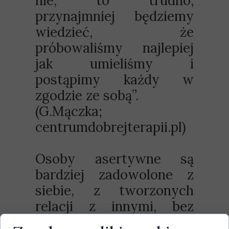
nie, to trudno,
przynajmniej będziemy
wiedzieć, że
próbowaliśmy najlepiej
jak umieliśmy i
postąpimy każdy w
zgodzie ze sobą”.
(G.Mączka;
centrumdobrejterapii.pl)
Osoby asertywne są
bardziej zadowolone z
siebie, z tworzonych
relacji z innymi, bez
obaw przyjmują i